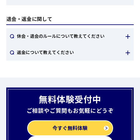
題の解き方を教えることです。志望校が決まらず何の
mxt_daigakuc02-000016052_10.pdf
）
N塾では友人紹介特典・兄弟姉妹特典を用意していま
ために学力を上げるのか分からない人に、適切な目標
N塾では志望理由書の書き方、面接指導も実施しま
す。
退会・返金に関して
を定めて継続的な努力を促すのがコーチングです。テ
す。一般選抜と組み合わせた最適な受験プランで合格
・紹介特典
ィーチングコースを選んだ場合、主に大学生の講師か
まで導きます。
紹介した生徒と入会した友人、それぞれにAmazonギ
休会・退会のルールについて教えてください
らマンツーマンで授業を受けることが
できます
。コー
フト券5,000円分ずつをプレゼントするキャンペーン
チングコースを選んだ場合、生徒一人ひとりに合った
休会・退会は今月中に申し出いただきました場合、翌
返金について教えてください
を実施しています。
勉強法を共に見つけ出し、自習力を付けるサポートを
月末までは通学いただく形になります
・兄弟姉妹特典
します。
初回授業日から起算して14日以内に申し出ていただい
1月に申し出いただいた場合は2月末でご利用いただ
兄弟・姉妹が新たに入会された場合、新しく入会した
た場合は、納入いただいた月謝を全額返金いたしま
き、3月頭から休会・退会となります
方の授業料1ヶ月分が無料になります。
す。なお、退会時に受講できなかった振り替えの返金
は行っておりません。あらかじめご了承ください。
無料体験受付中
ご相談やご質問もお気軽にどうぞ
今すぐ無料体験