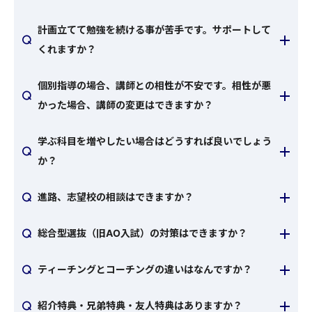
Slackチャンネルに入るため、講師との距離が近いの
授業の曜日や時間は生徒一人ひとりに合わせて決定し
が特長です。ZEN Studyを利用するので進級・進学、
計画立てて勉強を続ける事が苦手です。サポートして
ますので、無理なく通うことができます。授業の前日
どちらの指導も可能です。また、授業形式は完全マン
くれますか？
までに連絡をいただければ振り替えも可能です。
ツーマンで、対面とオンライン、どちらの学び方も選
まず、入会後の面談で教室長と学習計画を立て、使用
べます。
個別指導の場合、講師との相性が不安です。相性が悪
する教材や学習量を決めます。もちろん計画を立て終
かった場合、講師の変更はできますか？
わりではなく、授業の進み方や理解度、模試の結果を
はい、可能です。まず、入会時の面談で性格や希望な
見ながら学習計画を見直していきます（※外部模試の
学ぶ科目を増やしたい場合はどうすれば良いでしょう
どを伺い、相性が良さそうな講師を選定します。実際
受験は任意ですが、進路・学習指導に必要なため極力
か？
に授業を受け、どうしても講師との相性が悪いという
受験していただきます）。また、授業がない日も自習
通塾回数は希望に応じていつでも変更できます。ま
ことであれば、他の講師を手配します。成績向上のた
スペースを利用することが可能です。自宅だとやる気
進路、志望校の相談はできますか？
た、1コマから授業の追加申し込みが可能です。適切な
めにも担当講師との相性は大切です。遠慮なく申し出
が出ないという人は、自習室を上手に活用しながら勉
N塾では生徒一人ひとりの学習をサポートします。進
受講回数が分からない場合は、教室長と相談して決め
てください。ただし、講師変更に伴い、授業曜日・時
強を続けていきましょう。
総合型選抜（旧AO入試）の対策はできますか？
路、志望校の相談はもちろん、受験までの過ごし方や
ることもできます。
間の変更をお願いする場合がありますので、あらかじ
一昔前と違って、今は大学入学者の半数が学校推薦型
勉強方法、その他受験に必要な相談は何でも受け付け
めご了承ください。
ティーチングとコーチングの違いはなんですか？
選抜・総合型選抜により進学先を決定しています。
ております。受験指導のプロである教室長が皆さんの
ティーチングとは、学力を上げるために分からない問
（参照：
https://www.mext.go.jp/content/20210621-
悩みにお答えします。お気軽にご相談ください。
紹介特典・兄弟特典・友人特典はありますか？