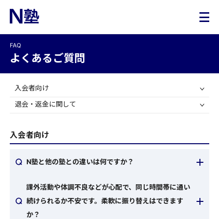
FAQ
よくあるご質問
入会者向け
退会・返金に関して
入会者向け
N塾と他の塾との違いは何ですか？
N塾はN高グループの学内予備校として開校しまし
課外活動や体調不良などが心配で、同じ時間帯に通い
た。N高グループ生の皆さんをよく知る教室長が、学
続けられるか不安です。柔軟に振り替えはできます
習を徹底サポートします。N高グループ生はN塾専用
か？